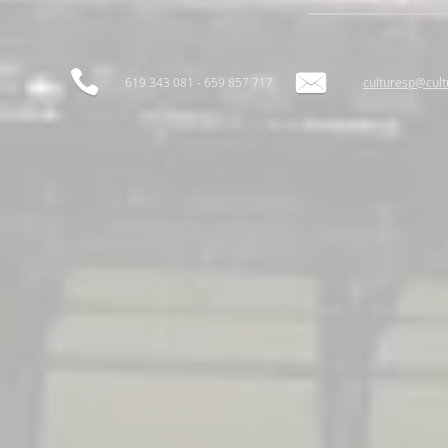
619 343 081 - 659 857 717
culturesp@cul